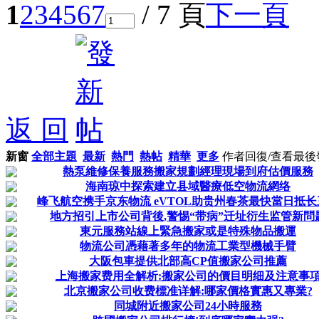
1
2
3
4
5
6
7
/ 7 頁
下一頁
返 回
新窗
全部主題
最新
熱門
熱帖
精華
更多
作者
回復/查看
最後
熱泵維修保養服務搬家規劃經理現場到府估價服務
海南琼中探索建立县域醫療低空物流網络
峰飞航空携手京东物流 eVTOL助贵州春茶最快當日抵长
地方招引上市公司背後,警惕“带病”迁址衍生监管新問
東元服務站線上緊急搬家或是特殊物品搬運
物流公司憑藉著多年的物流工業型機械手臂
大阪包車提供北部高CP值搬家公司推薦
上海搬家费用全解析:搬家公司的價目明细及注意事
北京搬家公司收费標准详解:哪家價格實惠又專業?
同城附近搬家公司24小時服務