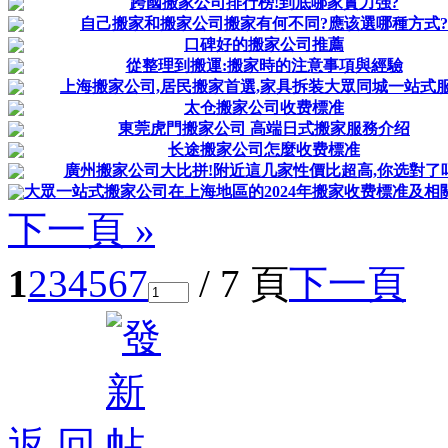
跨國搬家公司排行榜!到底哪家實力强?
自己搬家和搬家公司搬家有何不同?應该選哪種方式?
口碑好的搬家公司推薦
從整理到搬運:搬家時的注意事項與經驗
上海搬家公司,居民搬家首選,家具拆装大眾同城一站式
太仓搬家公司收费標准
東莞虎門搬家公司 高端日式搬家服務介绍
长途搬家公司怎麼收费標准
廣州搬家公司大比拼!附近這几家性價比超高,你选對了
大眾一站式搬家公司在上海地區的2024年搬家收费標准及相
下一頁 »
1
2
3
4
5
6
7
/ 7 頁
下一頁
返 回