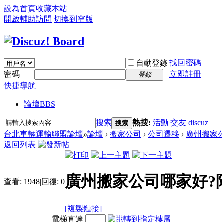
設為首頁
收藏本站
開啟輔助訪問
切換到窄版
找回密碼
自動登錄
密碼
立即註冊
登錄
快捷導航
論壇
BBS
搜索
熱搜:
活動
交友
discuz
搜索
台北車輛運輸聯盟論壇
»
論壇
›
搬家公司
›
公司遷移
›
廣州搬家公
返回列表
廣州搬家公司哪家好?
查看:
1948
|
回復:
0
[複製鏈接]
電梯直達